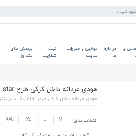
ماس با
در باره
قوانین و مقررات
ثبت
پرسش های
ما
سایت
شکایت
متداول
هودی مردانه داخل کرکی طرح star رنگ سبز بنتون
هودی مردانه داخل کرکی طرح star رنگ سبز بنتون
XXL
XL
L
M
انتخاب سایز:
گارانتی اصالت و سلامت فیزیکی کالا