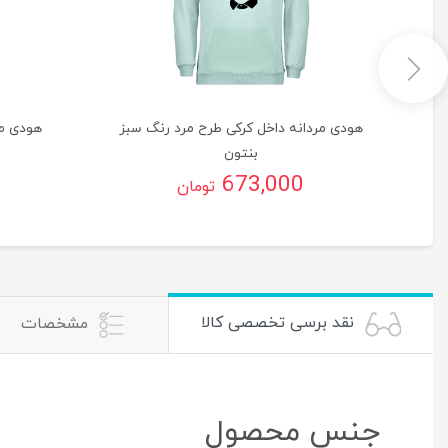
گ
هودی مردانه داخل کرکی طرح مرد رنگ سبز
هودی مر
بنتون
673,000
تومان
نقد برسی تخصصی کالا
مشخصات
جنس محصول