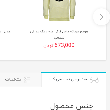
هودی مردانه داخل کرکی طرح ریگ مورتی
هودی مر
لیمویی
673,000
تومان
نقد برسی تخصصی کالا
مشخصات
جنس محصول