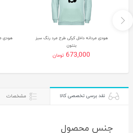
گ
هودی مردانه داخل کرکی طرح مرد رنگ سبز
هودی مر
بنتون
673,000
تومان
نقد برسی تخصصی کالا
مشخصات
جنس محصول