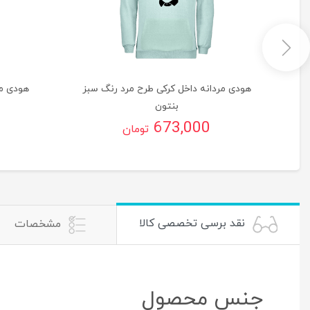
گ
هودی مردانه داخل کرکی طرح مرد رنگ سبز
هودی مر
بنتون
673,000
تومان
نقد برسی تخصصی کالا
مشخصات
جنس محصول