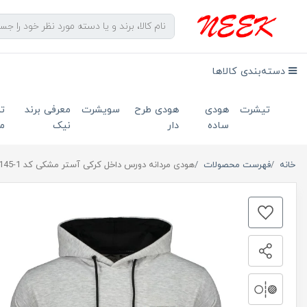
دسته‌بندی کالاها
تیشرت
هودی
هودی طرح
سویشرت
معرفی برند
ت
ساده
دار
نیک
ما
خانه
فهرست محصولات
هودی مردانه دورس داخل کرکی آستر مشکی کد 1-145