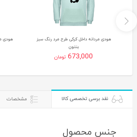
گ
هودی مردانه داخل کرکی طرح مرد رنگ سبز
هودی مر
بنتون
673,000
تومان
نقد برسی تخصصی کالا
مشخصات
جنس محصول