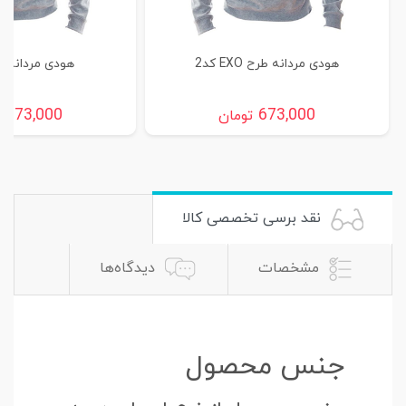
هودی مردانه طرح EXO کد2
هودی مردانه طرح
673,000
673,000
تومان
ت
نقد برسی تخصصی کالا
مشخصات
دیدگاه‌ها
جنس محصول