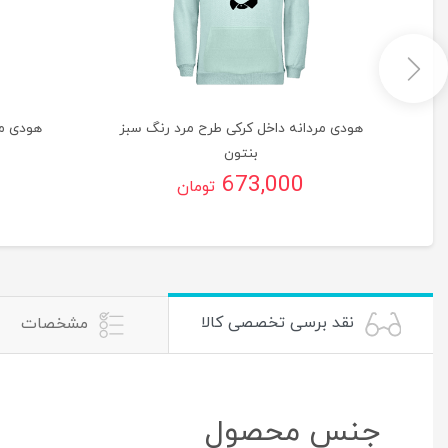
گ
هودی مردانه داخل کرکی طرح مرد رنگ سبز
هودی مر
بنتون
673,000
تومان
نقد برسی تخصصی کالا
مشخصات
جنس محصول