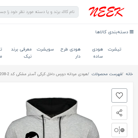
دسته‌بندی کالاها
تیشرت
هودی
هودی طرح
سویشرت
معرفی برند
ت
ساده
دار
نیک
ما
خانه
فهرست محصولات
هودی مردانه دورس داخل کرکی آستر مشکی کد 2-208