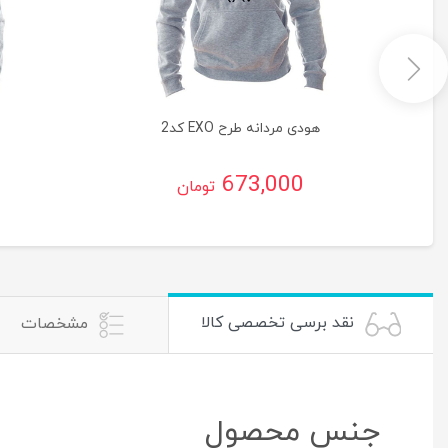
هودی مردانه طرح EXO کد2
673,000
تومان
نقد برسی تخصصی کالا
مشخصات
جنس محصول