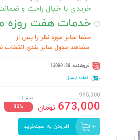
خریدی با خیال راحت و ضمان
خدمات
هفت روزه مر
حتما سایز مورد نظر را پس از
مشاهد جدول سایز بندی انتخاب نم
فروشنده: 13080128
آماده ارسال
995,000
تخفیف
673,000
تومان
33%
افزودن به سبدخرید