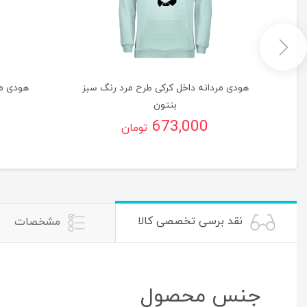
گ
هودی مردانه داخل کرکی طرح مرد رنگ سبز
هودی مر
بنتون
673,000
تومان
نقد برسی تخصصی کالا
مشخصات
جنس محصول