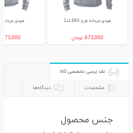
هودی مردانه طرح EXO کد2
هودی مردانه طرح
673,000
673,000
تومان
ت
نقد برسی تخصصی کالا
مشخصات
دیدگاه‌ها
جنس محصول