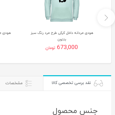
گ
هودی مردانه داخل کرکی طرح مرد رنگ سبز
هودی مر
بنتون
673,000
تومان
نقد برسی تخصصی کالا
مشخصات
جنس محصول