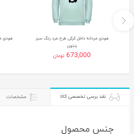
گ
هودی مردانه داخل کرکی طرح مرد رنگ سبز
هودی مر
بنتون
673,000
تومان
نقد برسی تخصصی کالا
مشخصات
جنس محصول