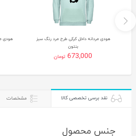
گ
هودی مردانه داخل کرکی طرح مرد رنگ سبز
هودی مر
بنتون
673,000
تومان
نقد برسی تخصصی کالا
مشخصات
جنس محصول