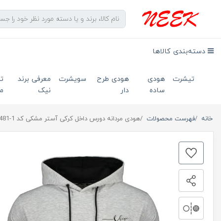
دسته‌بندی کالاها
تیشرت
هودی
هودی طرح
سویشرت
معرفی برند
ت
ساده
دار
نیک
ما
خانه
فهرست محصولات
هودی مردانه دورس داخل کرکی آستر مشکی کد 1-481