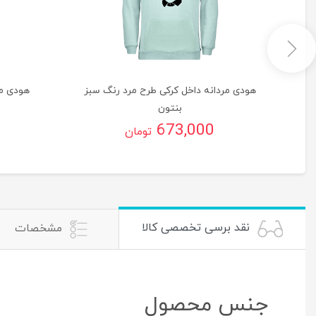
گ
هودی مردانه داخل کرکی طرح مرد رنگ سبز
هودی مر
بنتون
673,000
تومان
نقد برسی تخصصی کالا
مشخصات
جنس محصول