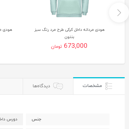
گ
هودی مردانه داخل کرکی طرح مرد رنگ سبز
هودی مر
بنتون
673,000
تومان
مشخصات
دیدگاه‌ها
جنس
دورس داخ