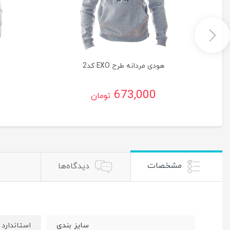
هودی مردانه طرح EXO کد2
673,000
تومان
مشخصات
دیدگاه‌ها
سایز بندی
استاندارد 