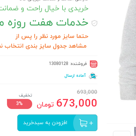
خریدی با خیال راحت و ضمان
خدمات
هفت روزه مر
حتما سایز مورد نظر را پس از
مشاهد جدول سایز بندی انتخاب نم
فروشنده: 13080128
آماده ارسال
693,000
تخفیف
673,000
تومان
3%
افزودن به سبدخرید