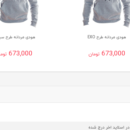
هودی مردانه طرح EXO
هودی مردانه طرح سی
673,000
673,000
تومان
توم
در اسلاید اخر درج شده