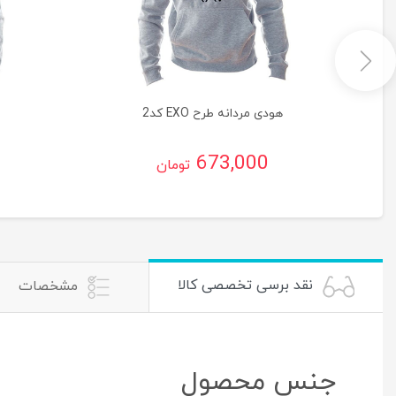
هودی مردانه طرح EXO کد2
673,000
تومان
نقد برسی تخصصی کالا
مشخصات
جنس محصول