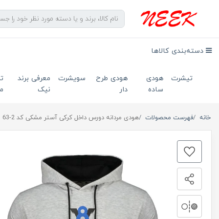
دسته‌بندی کالاها
تیشرت
هودی
هودی طرح
سویشرت
معرفی برند
ت
ساده
دار
نیک
ما
خانه
فهرست محصولات
هودی مردانه دورس داخل کرکی آستر مشکی کد 2-63