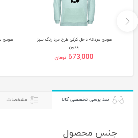
گ
هودی مردانه داخل کرکی طرح مرد رنگ سبز
هودی مر
بنتون
673,000
تومان
نقد برسی تخصصی کالا
مشخصات
جنس محصول