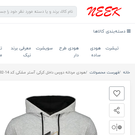
دسته‌بندی کالاها
تیشرت
هودی
هودی طرح
سویشرت
معرفی برند
ت
ساده
دار
نیک
ما
خانه
فهرست محصولات
هودی مردانه دورس داخل کرکی آستر مشکی کد 14-682