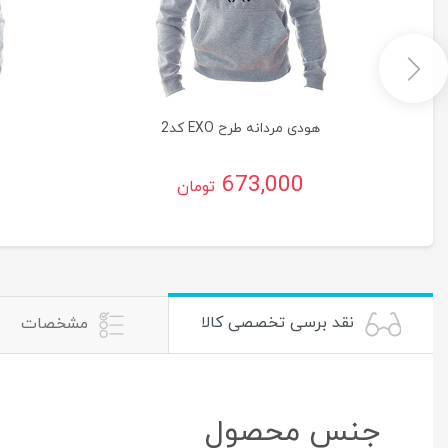
هودی مردانه طرح EXO کد2
673,000
تومان
نقد برسی تخصصی کالا
مشخصات
جنس محصول