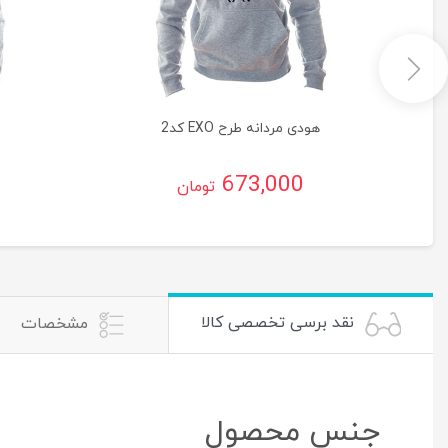
هودی مردانه طرح EXO کد2
673,000
تومان
نقد برسی تخصصی کالا
مشخصات
جنس محصول