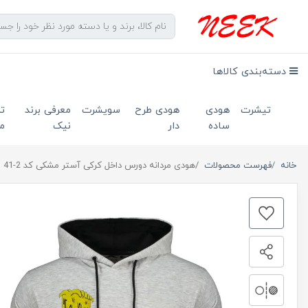
دسته‌بندی کالاها
تیشرت
هودی
هودی طرح
سویشرت
معرفی برند
ت
ساده
دار
نیک
ما
خانه
فهرست محصولات
هودی مردانه دورس داخل کرکی آستر مشکی کد 2-41