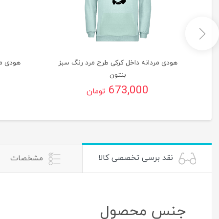
گ
هودی مردانه داخل کرکی طرح مرد رنگ سبز
هودی مر
بنتون
673,000
تومان
نقد برسی تخصصی کالا
مشخصات
جنس محصول