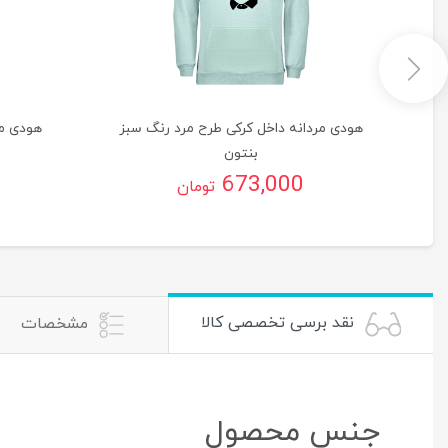
گ
هودی مردانه داخل کرکی طرح مرد رنگ سبز
هودی مر
بنتون
673,000
تومان
نقد برسی تخصصی کالا
مشخصات
جنس محصول