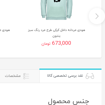
گ
هودی مردانه داخل کرکی طرح مرد رنگ سبز
هودی مر
بنتون
673,000
تومان
نقد برسی تخصصی کالا
مشخصات
جنس محصول