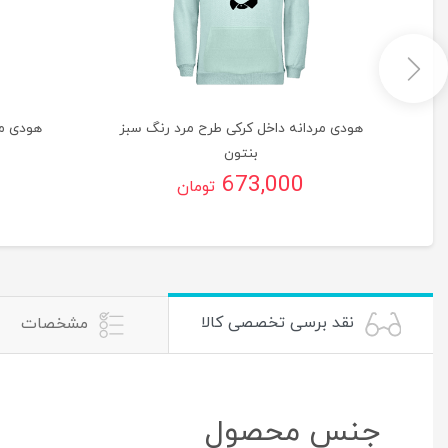
گ
هودی مردانه داخل کرکی طرح مرد رنگ سبز
هودی مر
بنتون
673,000
تومان
نقد برسی تخصصی کالا
مشخصات
جنس محصول