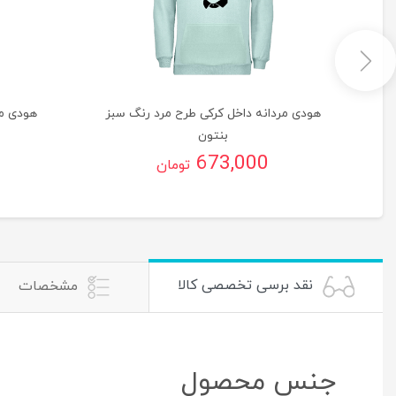
گ
هودی مردانه داخل کرکی طرح مرد رنگ سبز
هودی مر
بنتون
673,000
تومان
نقد برسی تخصصی کالا
مشخصات
جنس محصول