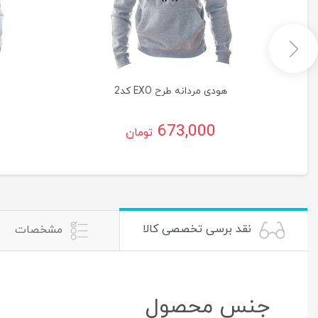
هودی مردانه طرح EXO کد2
673,000
تومان
نقد برسی تخصصی کالا
مشخصات
جنس محصول