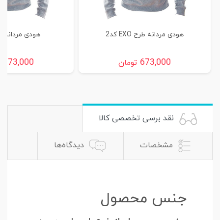
هودی مردانه طرح EXO کد2
هودی مردانه طرح
673,000
673,000
تومان
ت
نقد برسی تخصصی کالا
مشخصات
دیدگاه‌ها
جنس محصول